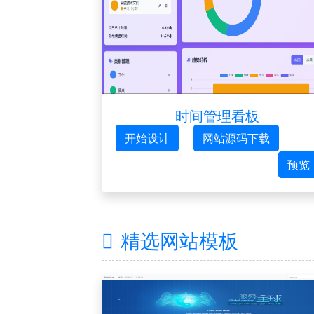
时间管理看板
开始设计
网站源码下载
预览
精选网站模板