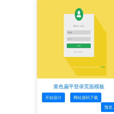
黄色扁平登录页面模板
开始设计
网站源码下载
预览