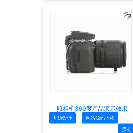
照相机360度产品演示效果
开始设计
网站源码下载
预览