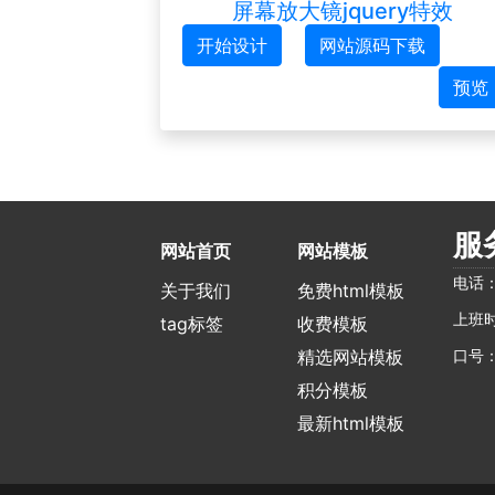
屏幕放大镜jquery特效
开始设计
网站源码下载
预览
服
网站首页
网站模板
电话：
关于我们
免费html模板
上班时
tag标签
收费模板
精选网站模板
口号
积分模板
最新html模板