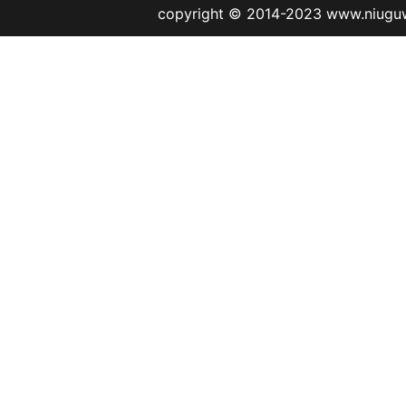
copyright © 2014-2023 www.n