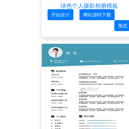
绿色个人摄影相册模板
开始设计
网站源码下载
预览