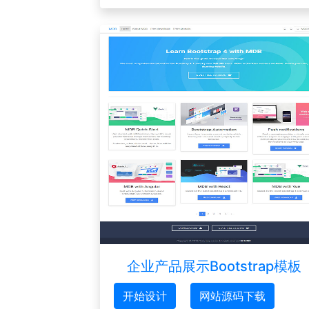
企业产品展示Bootstrap模板
开始设计
网站源码下载