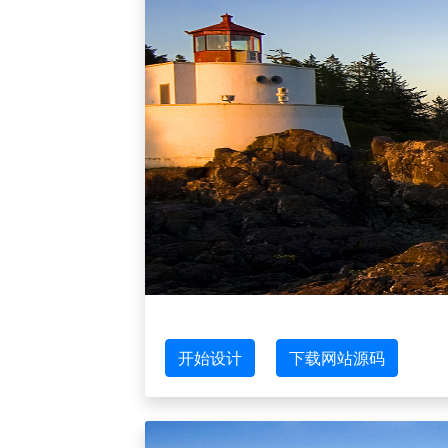
开始设计
下载网站源码