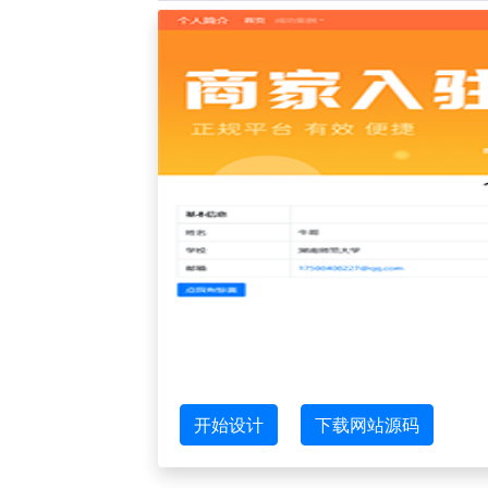
开始设计
下载网站源码