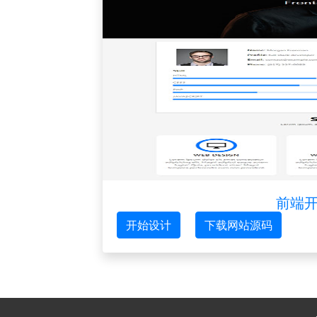
前端
开始设计
下载网站源码