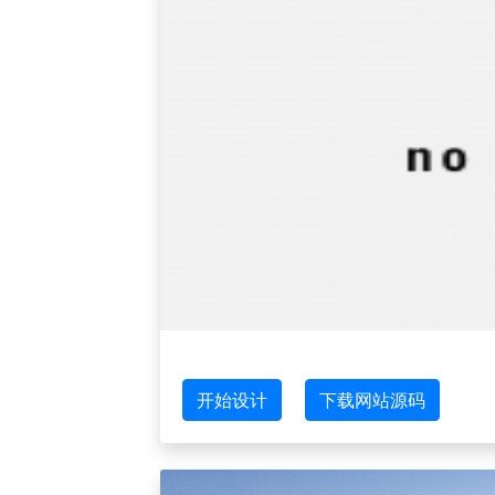
开始设计
下载网站源码