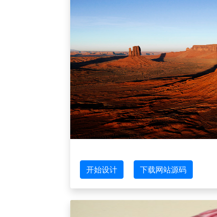
开始设计
下载网站源码