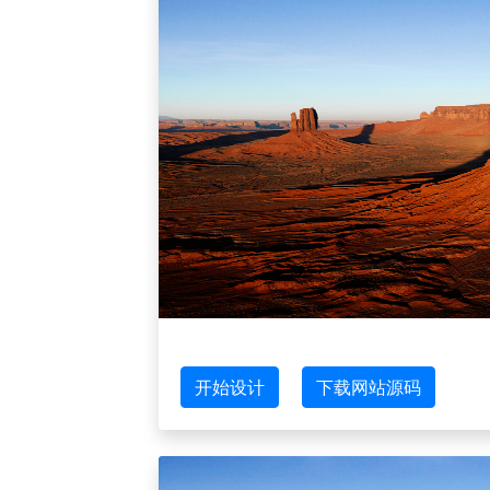
开始设计
下载网站源码