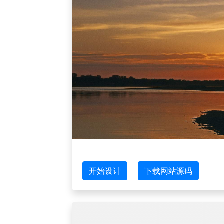
开始设计
下载网站源码