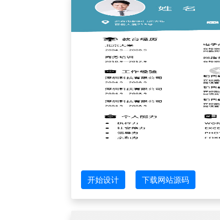
开始设计
下载网站源码