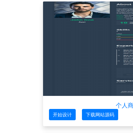
个人
开始设计
下载网站源码