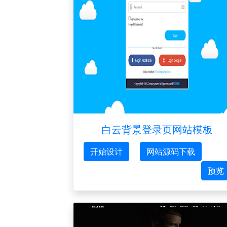
白云背景登录页网站模板
开始设计
网站源码下载
预览