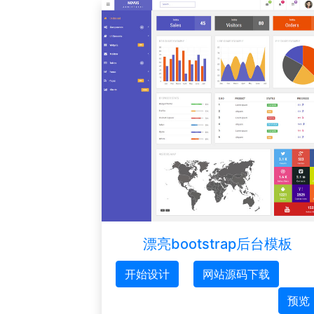
漂亮bootstrap后台模板
开始设计
网站源码下载
预览