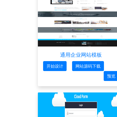
通用企业网站模板
开始设计
网站源码下载
预览