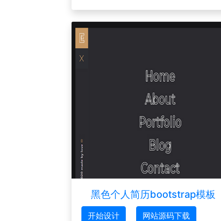
黑色个人简历bootstrap模板
开始设计
网站源码下载